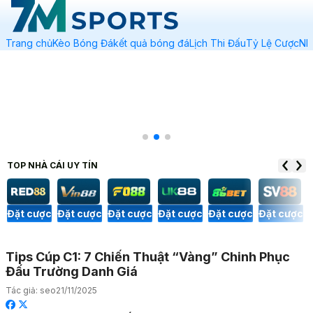
Trang chủ
Kèo Bóng Đá
kết quả bóng đá
Lịch Thi Đấu
Tỷ Lệ Cược
Nhà
TOP NHÀ CÁI
UY TÍN
c
Đặt cược
Đặt cược
Đặt cược
Đặt cược
Đặt cược
Đặt cược
Tips Cúp C1: 7 Chiến Thuật “Vàng” Chinh Phục
Đấu Trường Danh Giá
Tác giả:
seo
21/11/2025