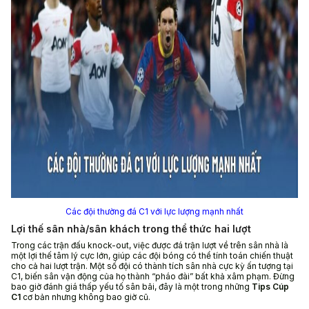
Các đội thường đá C1 với lực lượng mạnh nhất
Lợi thế sân nhà/sân khách trong thể thức hai lượt
Trong các trận đấu knock-out, việc được đá trận lượt về trên sân nhà là
một lợi thế tâm lý cực lớn, giúp các đội bóng có thể tính toán chiến thuật
cho cả hai lượt trận. Một số đội có thành tích sân nhà cực kỳ ấn tượng tại
C1, biến sân vận động của họ thành “pháo đài” bất khả xâm phạm. Đừng
bao giờ đánh giá thấp yếu tố sân bãi, đây là một trong những
Tips Cúp
C1
cơ bản nhưng không bao giờ cũ.