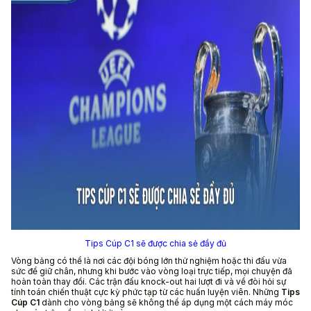
Tips Cúp C1 sẽ được chia sẻ đầy đủ
Vòng bảng có thể là nơi các đội bóng lớn thử nghiệm hoặc thi đấu vừa
sức để giữ chân, nhưng khi bước vào vòng loại trực tiếp, mọi chuyện đã
hoàn toàn thay đổi. Các trận đấu knock-out hai lượt đi và về đòi hỏi sự
tính toán chiến thuật cực kỳ phức tạp từ các huấn luyện viên. Những
Tips
Cúp C1
dành cho vòng bảng sẽ không thể áp dụng một cách máy móc