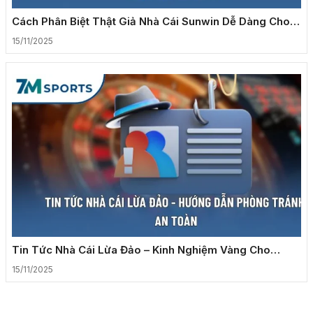
Cách Phân Biệt Thật Giả Nhà Cái Sunwin Dễ Dàng Cho
Người Mới
15/11/2025
Tin Tức Nhà Cái Lừa Đảo – Kinh Nghiệm Vàng Cho
Người Mới Tham Gia
15/11/2025