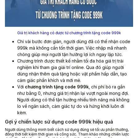
Giá trị khách hàng có được từ chương trình tặng code 999k
Chỉ vài bước đơn giản, người dùng đã có thể nhận code
999k mà không cần tốn thời gian. Việc nhập mã nhanh
chóng giúp mọi người tận hưởng lợi ích ngay lập tức.
Chương trình được thiết kế nhằm tối đa hóa giá trị trải
nghiệm khi tham gia giải trí online. Qua đó giúp người
dùng nhận thêm quà tặng hoặc vật phẩm hấp dẫn, tạo
cảm giác phấn khích và mới mẻ.
Với
chương trình tặng code 999k
, chi phí bỏ ra gần
như bằng 0, nhưng giá trị nhận lại vượt ngoài mong đợi.
Người dùng có thể tận hưởng nhiều tính năng mà không
lo về ngân sách, cảm giác tự do và hứng khởi luôn đi
kèm.
Gợi ý chiến lược sử dụng code 999k hiệu quả
Người dùng thông minh biết cách sử dụng đúng sẽ tối ưu phần thưởng,
đồng thời tiết kiệm thời gian và công sức. Tham khảo những chiến lược