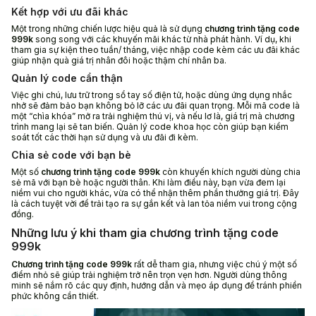
Kết hợp với ưu đãi khác
Một trong những chiến lược hiệu quả là sử dụng
chương trình tặng code
999k
song song với các khuyến mãi khác từ nhà phát hành. Ví dụ, khi
tham gia sự kiện theo tuần/ tháng, việc nhập code kèm các ưu đãi khác
giúp nhận quà giá trị nhân đôi hoặc thậm chí nhân ba.
Quản lý code cẩn thận
Việc ghi chú, lưu trữ trong sổ tay số điện tử, hoặc dùng ứng dụng nhắc
nhở sẽ đảm bảo bạn không bỏ lỡ các ưu đãi quan trọng. Mỗi mã code là
một “chìa khóa” mở ra trải nghiệm thú vị, và nếu lơ là, giá trị mà chương
trình mang lại sẽ tan biến. Quản lý code khoa học còn giúp bạn kiểm
soát tốt các thời hạn sử dụng và ưu đãi đi kèm.
Chia sẻ code với bạn bè
Một số
chương trình tặng code 999k
còn khuyến khích người dùng chia
sẻ mã với bạn bè hoặc người thân. Khi làm điều này, bạn vừa đem lại
niềm vui cho người khác, vừa có thể nhận thêm phần thưởng giá trị. Đây
là cách tuyệt vời để trải tạo ra sự gắn kết và lan tỏa niềm vui trong cộng
đồng.
Những lưu ý khi tham gia chương trình tặng code
999k
Chương trình tặng code 999k
rất dễ tham gia, nhưng việc chú ý một số
điểm nhỏ sẽ giúp trải nghiệm trở nên trọn vẹn hơn. Người dùng thông
minh sẽ nắm rõ các quy định, hướng dẫn và mẹo áp dụng để tránh phiền
phức không cần thiết.