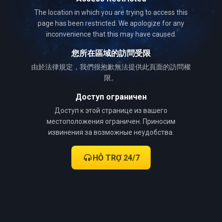
The location in which you are trying to access this
page has been restricted. We apologize for any
inconvenience that this may have caused.
您所在區域的訪問受限
由於法律規定，我們很抱歉無法提供此頁面的訪問權
限。
Доступ ограничен
Доступ к этой странице из вашего
местоположения ограничен. Приносим
извинения за возможные неудобства.
HỖ TRỢ 24/7