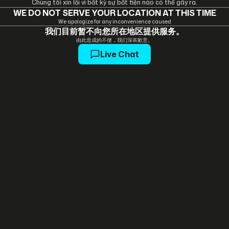
Chúng tôi xin lỗi vì bất kỳ sự bất tiện nào có thể gây ra.
WE DO NOT SERVE YOUR LOCATION AT THIS TIME
We apologize for any inconvenience caused
我们目前暂不向您所在地区提供服务。
由此造成的不便，我们深表歉意。
Live Chat