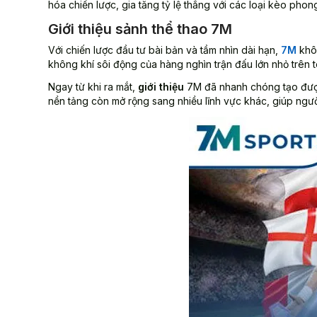
hóa chiến lược, gia tăng tỷ lệ thắng với các loại kèo phon
Giới thiệu sảnh thể thao 7M
Với chiến lược đầu tư bài bản và tầm nhìn dài hạn,
7M
khôn
không khí sôi động của hàng nghìn trận đấu lớn nhỏ trên to
Ngay từ khi ra mắt,
giới thiệu
7M đã nhanh chóng tạo được
nền tảng còn mở rộng sang nhiều lĩnh vực khác, giúp ngư