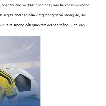
ng, phần thưởng sẽ được cộng ngay vào tài khoản — không
ơn. Người chơi cần nắm vững thông tin về phong độ, đội
ái đưa ra. Không cần quan tâm đội nào thắng — chỉ cần