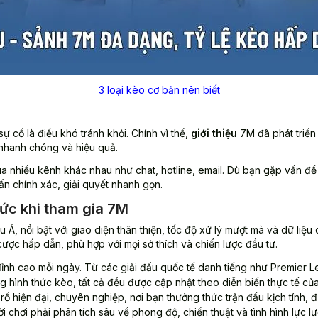
3 loại kèo cơ bản nên biết
ự cố là điều khó tránh khỏi. Chính vì thế,
giới thiệu
7M đã phát triể
 nhanh chóng và hiệu quả.
a nhiều kênh khác nhau như chat, hotline, email. Dù bạn gặp vấn đề n
n chính xác, giải quyết nhanh gọn.
sức khi tham gia 7M
Á, nổi bật với giao diện thân thiện, tốc độ xử lý mượt mà và dữ liệu
ược hấp dẫn, phù hợp với mọi sở thích và chiến lược đầu tư.
đỉnh cao mỗi ngày. Từ các giải đấu quốc tế danh tiếng như Premier
 hình thức kèo, tất cả đều được cập nhật theo diễn biến thực tế của
hiện đại, chuyên nghiệp, nơi bạn thưởng thức trận đấu kịch tính, đ
i chơi phải phân tích sâu về phong độ, chiến thuật và tình hình lực 