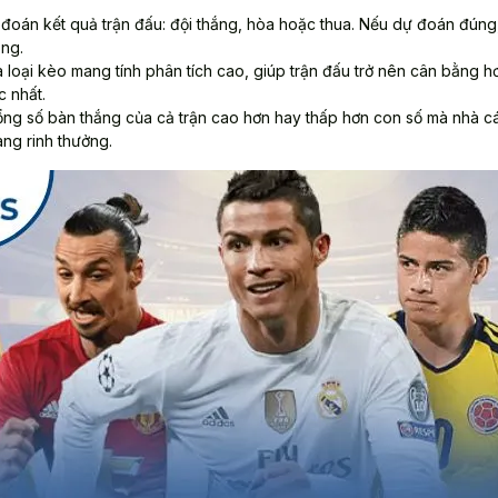
ự đoán kết quả trận đấu: đội thắng, hòa hoặc thua. Nếu dự đoán đú
ắng.
 loại kèo mang tính phân tích cao, giúp trận đấu trở nên cân bằng h
c nhất.
tổng số bàn thắng của cả trận cao hơn hay thấp hơn con số mà nhà c
ng rinh thưởng.