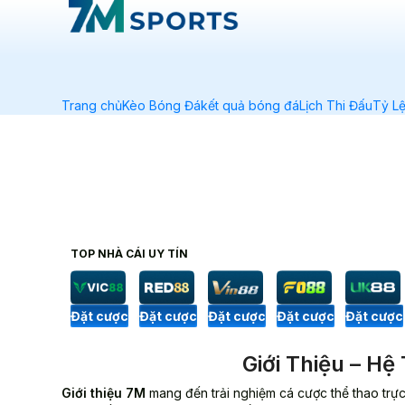
Trang chủ
Kèo Bóng Đá
kết quả bóng đá
Lịch Thi Đấu
Tỷ L
TOP NHÀ CÁI
UY TÍN
Đặt cược
Đặt cược
Đặt cược
Đặt cược
Đặt cược
Giới Thiệu – H
Giới thiệu
7M
mang đến trải nghiệm cá cược thể thao trực