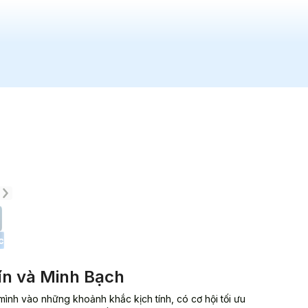
c
ín và Minh Bạch
ình vào những khoảnh khắc kịch tính, có cơ hội tối ưu