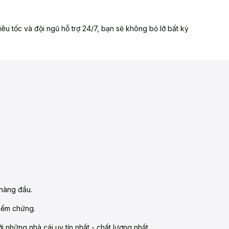
êu tốc và đội ngũ hỗ trợ 24/7, bạn sẽ không bỏ lỡ bất kỳ
 hàng đầu.
kiểm chứng.
 những nhà cái uy tín nhất - chất lượng nhất.