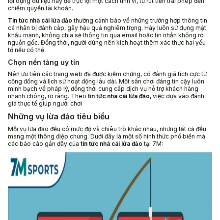
lợi dụng dữ liệu này để trục lợi một cách tinh vi, từ rút tiền trái phép đến
chiếm quyền tài khoản.
Tin tức nhà cái lừa đảo
thường cảnh báo về những trường hợp thông tin
cá nhân bị đánh cắp, gây hậu quả nghiêm trọng. Hãy luôn sử dụng mật
khẩu mạnh, không chia sẻ thông tin qua email hoặc tin nhắn không rõ
nguồn gốc. Đồng thời, người dùng nên kích hoạt thêm xác thực hai yếu
tố nếu có thể.
Chọn nền tảng uy tín
Nên ưu tiên các trang web đã được kiểm chứng, có đánh giá tích cực từ
cộng đồng và lịch sử hoạt động lâu dài. Một sân chơi đáng tin cậy luôn
minh bạch về pháp lý, đồng thời cung cấp dịch vụ hỗ trợ khách hàng
nhanh chóng, rõ ràng. Theo
tin tức nhà cái lừa đảo
, việc dựa vào đánh
giá thực tế giúp người chơi
Những vụ lừa đảo tiêu biểu
Mỗi vụ lừa đảo đều có mức độ và chiêu trò khác nhau, nhưng tất cả đều
mang một thông điệp chung. Dưới đây là một số hình thức phổ biến mà
các báo cáo gần đây của
tin tức nhà cái lừa đảo
tại 7M: