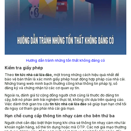
Hướng dẫn tránh những tổn thất không đáng có
Kiểm tra giấy phép
Theo
tin tức nhà cái lừa đảo,
một trong những cách hiệu quả nhất để
bảo vệ bản thân là xác minh giấy phép hoạt động hợp pháp của nhà cái.
Những trang web minh bạch thường công khai thông tin pháp lý, số
đăng ký và chứng nhận từ các cơ quan uy tín.
Ngoài ra, đánh giá từ cộng đồng người chơi cũng là thước đo đáng tin
cậy, bởi nó phản ánh trải nghiệm thực tế, không chỉ dựa trên quảng cáo.
Việc dành thời gian tra cứu
tin tức nhà cái lừa đảo
sẽ giúp bạn hạn chế tối
đa nguy cơ tham gia phải nhà cái giả mạo.
Hạn chế cung cấp thông tin nhạy cảm cho bên thứ ba
Người chơi cần đặc biệt thận trọng khi chia sẻ thông tin nhạy cảm như tài
khoản ngân hàng, số thẻ tín dụng hoặc mã OTP. Các nơi giả mạo thường