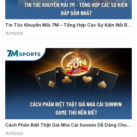
Tin Tức Khuyến Mãi 7M – Tổng Hợp Các Sự Kiện Nổi Bật
Nhất 2025
15/11/2025
Cách Phân Biệt Thật Giả Nhà Cái Sunwin Dễ Dàng Cho
Người Mới
15/11/2025