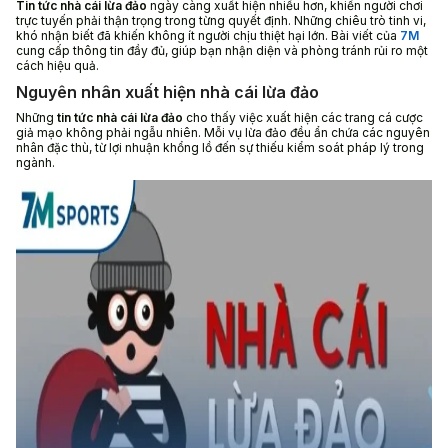
Tin tức nhà cái lừa đảo
ngày càng xuất hiện nhiều hơn, khiến người chơi
trực tuyến phải thận trọng trong từng quyết định. Những chiêu trò tinh vi,
khó nhận biết đã khiến không ít người chịu thiệt hại lớn. Bài viết của
7M
cung cấp thông tin đầy đủ, giúp bạn nhận diện và phòng tránh rủi ro một
cách hiệu quả.
Nguyên nhân xuất hiện nhà cái lừa đảo
Những
tin tức nhà cái lừa đảo
cho thấy việc xuất hiện các trang cá cược
giả mạo không phải ngẫu nhiên. Mỗi vụ lừa đảo đều ẩn chứa các nguyên
nhân đặc thù, từ lợi nhuận khổng lồ đến sự thiếu kiểm soát pháp lý trong
ngành.