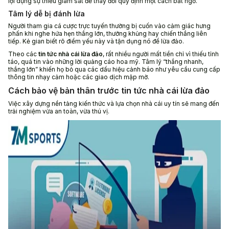
lợi dụng sự thiếu giám sát để thay đổi quy định một cách bất ngờ.
Tâm lý dễ bị đánh lừa
Người tham gia cá cược trực tuyến thường bị cuốn vào cảm giác hưng
phấn khi nghe hứa hẹn thắng lớn, thưởng khủng hay chiến thắng liên
tiếp. Kẻ gian biết rõ điểm yếu này và tận dụng nó để lừa đảo.
Theo các
tin tức nhà cái lừa đảo
, rất nhiều người mất tiền chỉ vì thiếu tỉnh
táo, quá tin vào những lời quảng cáo hoa mỹ. Tâm lý “thắng nhanh,
thắng lớn” khiến họ bỏ qua các dấu hiệu cảnh báo như yêu cầu cung cấp
thông tin nhạy cảm hoặc các giao dịch mập mờ.
Cách bảo vệ bản thân trước tin tức nhà cái lừa đảo
Việc xây dựng nền tảng kiến thức và lựa chọn nhà cái uy tín sẽ mang đến
trải nghiệm vừa an toàn, vừa thú vị.