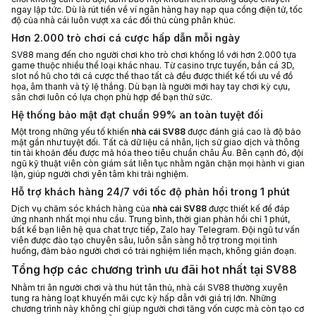
ngay lập tức. Dù là rút tiền về ví ngân hàng hay nạp qua cổng điện tử, tốc
độ của nhà cái luôn vượt xa các đối thủ cùng phân khúc.
Hơn 2.000 trò chơi cá cược hấp dẫn mỗi ngày
SV88 mang đến cho người chơi kho trò chơi khổng lồ với hơn 2.000 tựa
game thuộc nhiều thể loại khác nhau. Từ casino trực tuyến, bắn cá 3D,
slot nổ hũ cho tới cá cược thể thao tất cả đều được thiết kế tối ưu về đồ
họa, âm thanh và tỷ lệ thắng. Dù bạn là người mới hay tay chơi kỳ cựu,
sân chơi luôn có lựa chọn phù hợp để bạn thử sức.
Hệ thống bảo mật đạt chuẩn 99% an toàn tuyệt đối
Một trong những yếu tố khiến
nhà cái SV88
được đánh giá cao là độ bảo
mật gần như tuyệt đối. Tất cả dữ liệu cá nhân, lịch sử giao dịch và thông
tin tài khoản đều được mã hóa theo tiêu chuẩn châu Âu. Bên cạnh đó, đội
ngũ kỹ thuật viên còn giám sát liên tục nhằm ngăn chặn mọi hành vi gian
lận, giúp người chơi yên tâm khi trải nghiệm.
Hỗ trợ khách hàng 24/7 với tốc độ phản hồi trong 1 phút
Dịch vụ chăm sóc khách hàng của
nhà cái SV88
được thiết kế để đáp
ứng nhanh nhất mọi nhu cầu. Trung bình, thời gian phản hồi chỉ 1 phút,
bất kể bạn liên hệ qua chat trực tiếp, Zalo hay Telegram. Đội ngũ tư vấn
viên được đào tạo chuyên sâu, luôn sẵn sàng hỗ trợ trong mọi tình
huống, đảm bảo người chơi có trải nghiệm liền mạch, không gián đoạn.
Tổng hợp các chương trình ưu đãi hot nhất tại SV88
Nhằm tri ân người chơi và thu hút tân thủ, nhà cái SV88 thường xuyên
tung ra hàng loạt khuyến mãi cực kỳ hấp dẫn với giá trị lớn. Những
chương trình này không chỉ giúp người chơi tăng vốn cược mà còn tạo cơ