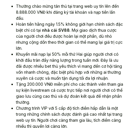
Thưởng chào mừng tân thủ tại trang web uy tín lên đến
8.888.000 VNĐ khi đăng ký tài khoản và nạp tiền lần
đầu.
Hoàn tiền hằng ngày 1.5% không giới hạn chính sách đặc
biệt chỉ có tại
nhà cái SV88
. Mọi giao dịch thua cược
của người chơi đều được hoàn lại một phần, dù nhỏ
nhưng cộng dồn theo thời gian có thể mang lại giá trị cực
lớn.
Khuyến mãi nạp lại 50% mỗi thứ Hai giúp người chơi có
khởi đầu tràn đầy năng lượng trong tuần mới. Đây là ưu
đãi được nhiều bet thủ yêu thích vì mang đến cơ hội tăng
vốn nhanh chóng, đặc biệt phù hợp với những ai thường
xuyên cá cược và muốn tận dụng tối đa lợi nhuận.
Tặng 200.000 VNĐ miễn phí cho các thành viên tham gia
sự kiện livestream cá cược trực tiếp nơi người chơi có thể
giao lưu cùng cao thủ và dự đoán kết quả để nhận phần
thưởng.
Chương trình VIP với 5 cấp độ tích điểm hấp dẫn là một
trong những chính sách được đánh giá cao nhất tại trang
web uy tín. Người chơi càng tham gia lâu, tích điểm càng
nhiều thì quyền lợi càng lớn.