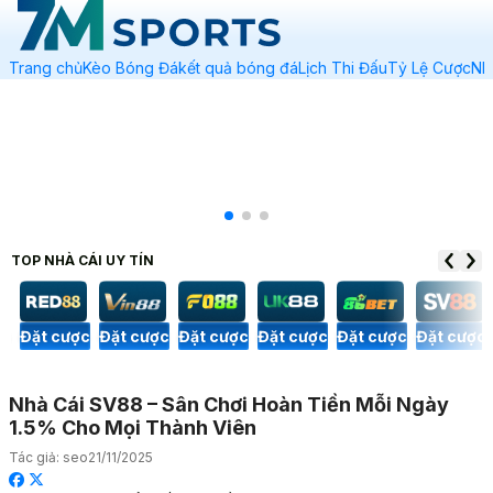
Trang chủ
Kèo Bóng Đá
kết quả bóng đá
Lịch Thi Đấu
Tỷ Lệ Cược
Nhà
TOP NHÀ CÁI
UY TÍN
c
Đặt cược
Đặt cược
Đặt cược
Đặt cược
Đặt cược
Đặt cược
Nhà Cái SV88 – Sân Chơi Hoàn Tiền Mỗi Ngày
1.5% Cho Mọi Thành Viên
Tác giả:
seo
21/11/2025