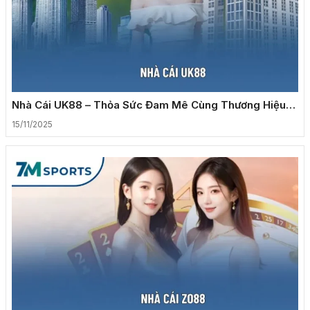
Nhà Cái UK88 – Thỏa Sức Đam Mê Cùng Thương Hiệu
Uy Tín Nhất 2025
15/11/2025