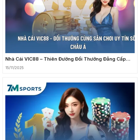
Nhà Cái VIC88 – Thiên Đường Đổi Thưởng Đẳng Cấp
Bậc Nhất 2025
15/11/2025